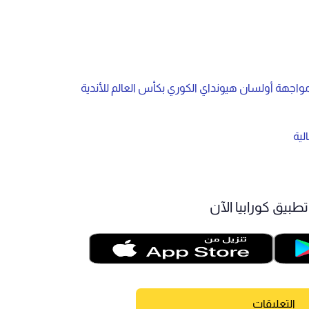
واجهة أولسان هيونداي الكوري بكأس العالم للأندية
لية
طبيق كورابيا الآن
التعليقات