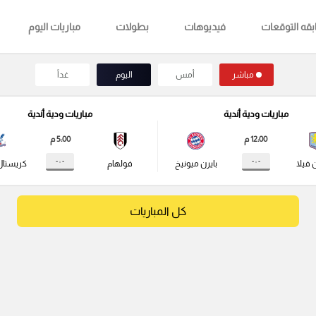
قه التوقعات
فيديوهات
بطولات
مباريات اليوم
مباشر
أمس
اليوم
غداً
مباريات ودية أندية
مباريات ودية أندية
12:00 م
5:00 م
- : -
- : -
 فيلا
بايرن ميونيخ
فولهام
كريستال
كل المباريات