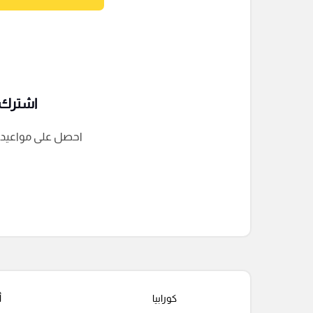
اشترك ف
احصل على مواعيد الم
التعليقات السابقة
كورابيا
أ