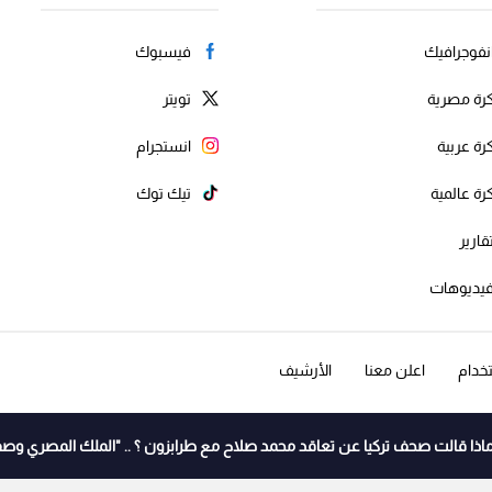
نفوجرافيك
فيسبوك
رة مصرية
تويتر
رة عربية
انستجرام
رة عالمية
تيك توك
قارير
يديوهات
خدام
اعلن معنا
الأرشيف
اذا قالت صحف تركيا عن تعاقد محمد صلاح مع طرابزون ؟ .. "الملك المصري وصف