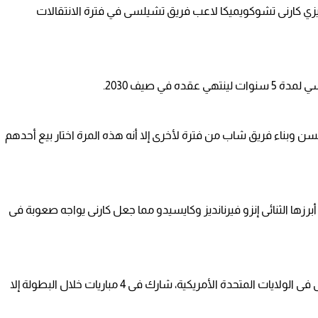
نجليزي كارنى تشوكويميكا لاعب فريق تشيلسى في فترة الانتقالات
في صيف 2030.
 السن وبناء فريق شاب من فترة لأخرى إلا أنه هذه المرة اختار بيع أحدهم
ا الثنائى إنزو فيرنانديز وكايسيدو مما جعل كارنى يواجه صعوبة فى
تواجد كارنى فى كأس العالم للأندية الذى توج به تشيلسى فى الولايات المتحدة الأمريكية، شارك فى 4 مباريات خلال البطولة إلا