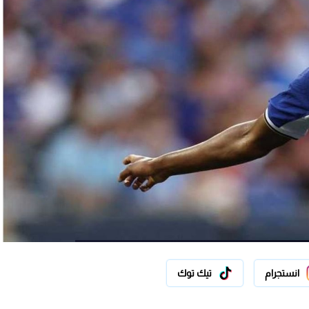
انستجرام
تيك توك