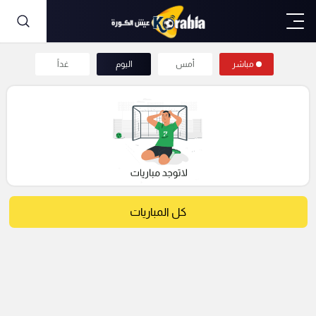
مباشر
أمس
اليوم
غداً
كل المباريات