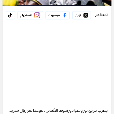
تابعنا عبر :
تويتر
فيسبوك
انستجرام
تيك 
يضرب فريق بوروسيا دورتموند الألماني ، موعدا مع ريال مدريد