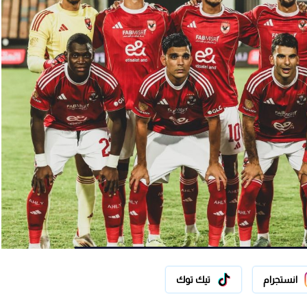
انستجرام
تيك توك