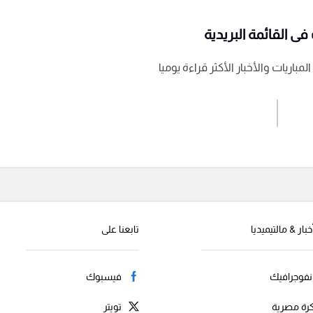
ى القائمة البريدية
باريات والأخبار الأكثر قراءة يوميا
اشترك الان
إرسال تعليق
خبار & مالتيميديا
تابعنا على
نفوجرافيك
فيسبوك
رة مصرية
تويتر