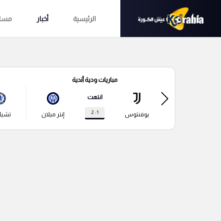
الرئيسية
أخبار
مساب
مباريات ودية أندية
انتهت
1 : 2
يوفنتوس
إنتر ميلان
تشي