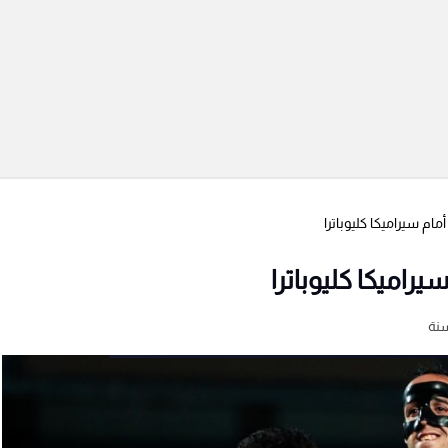
م سيراميكا كليوباترا
اميكا كليوباترا
نة