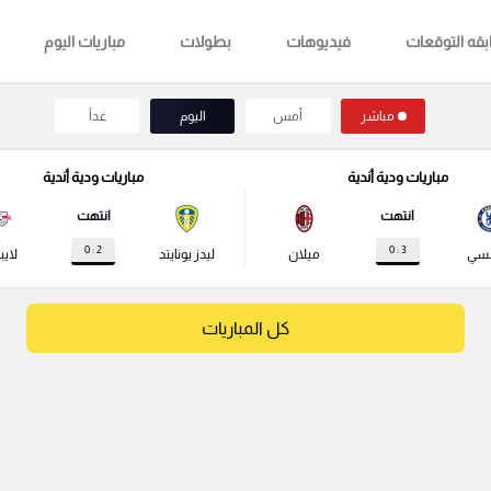
قه التوقعات
فيديوهات
بطولات
مباريات اليوم
مباشر
أمس
اليوم
غداً
مباريات ودية أندية
مباريات ودية أندية
انتهت
انتهت
2 : 0
3 : 0
لسي
ميلان
ليدز يونايتد
لايب
كل المباريات