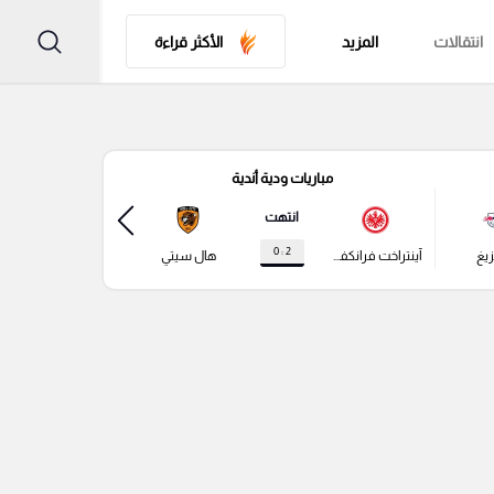
انتقالات
المزيد
الأكثر قراءة
مباريات ودية أندية
مباري
انتهت
2 : 0
زيغ
آينتراخت فرانكفورت
هال سيتي
باير ليفركوزن