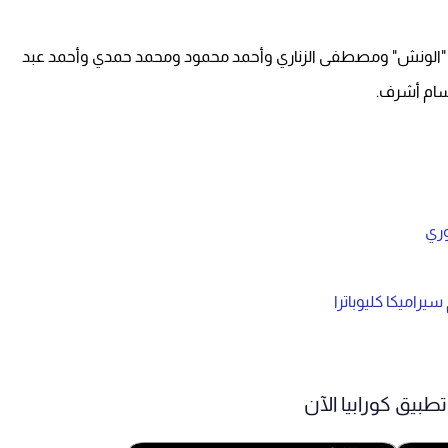
ي "الونش" ومصطفى الزناري وأحمد محمود ومحمد حمدي وأحمد عبد
حسام أشرف.
وري
يراميكا كليوباترا
طبيق كورابيا الآن