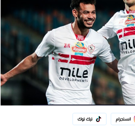
انستجرام
تيك توك