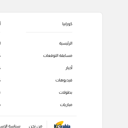
التعليقات السابقة
كورابيا
أ
الرئيسية
ا
مسابقة التوقعات
ك
أخبار
ك
فيديوهات
ك
بطولات
ت
مباريات
ف
من نحن
سياسة الإست