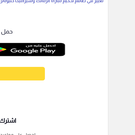
تغيير في طاقم تحكيم مباراة الزمالك وسيراميكا كليوباترا
حمل ت
اشترك ف
احصل على مواعيد الم