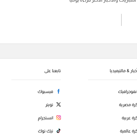
اشترك الان
إرسال تعليق
خبار & مالتيميديا
تابعنا على
نفوجرافيك
فيسبوك
رة مصرية
تويتر
رة عربية
انستجرام
رة عالمية
تيك توك