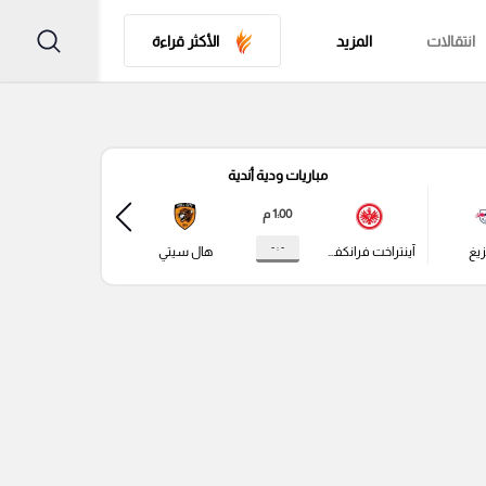
انتقالات
المزيد
الأكثر قراءة
مباريات ودية أندية
مباري
1:00 م
- : -
زيغ
آينتراخت فرانكفورت
هال سيتي
باير ليفركوزن