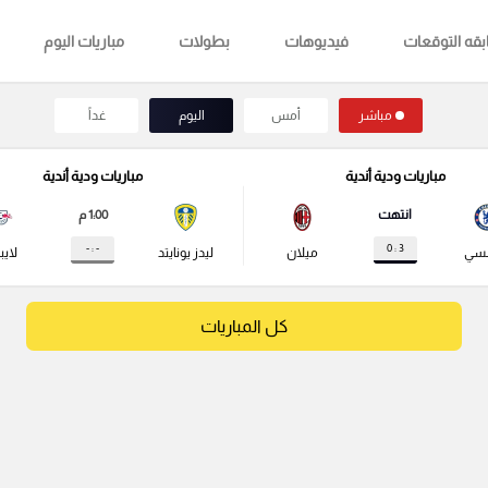
قه التوقعات
فيديوهات
بطولات
مباريات اليوم
مباشر
أمس
اليوم
غداً
مباريات ودية أندية
مباريات ودية أندية
انتهت
1:00 م
- : -
3 : 0
لسي
ميلان
ليدز يونايتد
لايب
كل المباريات