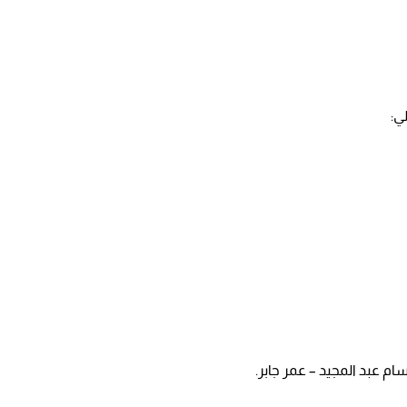
ي:
م عبد المجيد – عمر جابر.