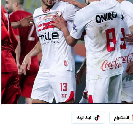
انستجرام
تيك توك