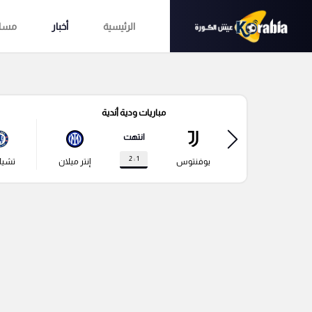
الرئيسية
أخبار
مساب
مباريات ودية أندية
انتهت
1 : 2
يوفنتوس
إنتر ميلان
تشي