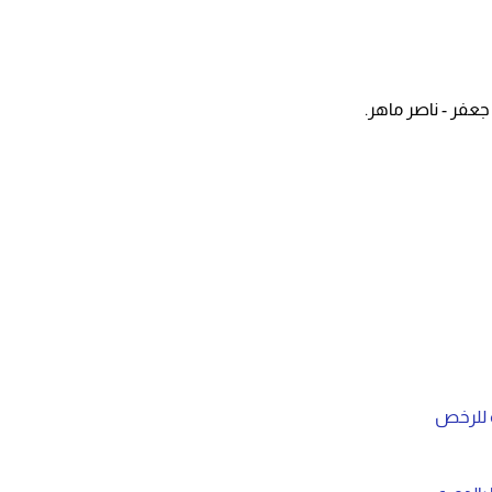
عفر - ناصر ماهر.
ة للرخص