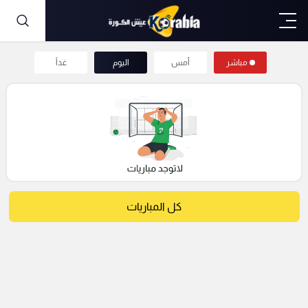
مباشر
أمس
اليوم
غداً
كل المباريات