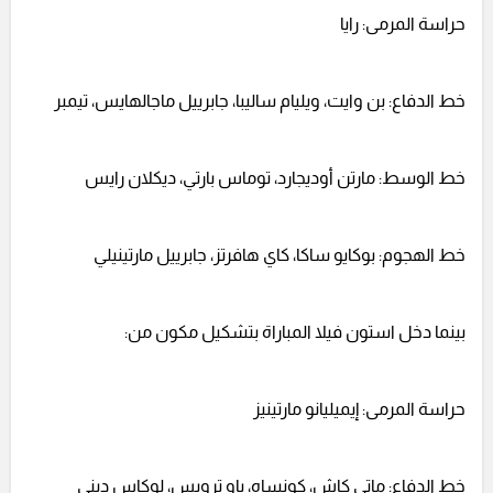
حراسة المرمى: رايا
خط الدفاع: بن وايت، ويليام ساليبا، جابرييل ماجالهايس، تيمبر
خط الوسط: مارتن أوديجارد، توماس بارتي، ديكلان رايس
خط الهجوم: بوكايو ساكا، كاي هافرتز، جابرييل مارتينيلي
بينما دخل استون فيلا المباراة بتشكيل مكون من:
حراسة المرمى: إيميليانو مارتينيز
خط الدفاع: ماتي كاش، كونساه، باو ترويس، لوكاس ديني