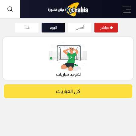
مباشر
أمس
اليوم
غداً
كل المباريات