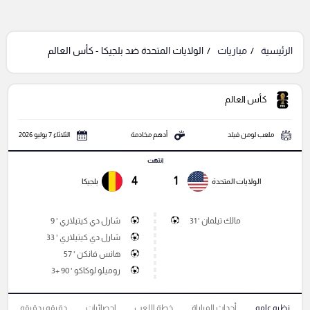
الرئيسية
مباريات
الولايات المتحدة ضد بلجيكا - كأس العالم
كأس العالم
ملعب لومن فيلد
أدهم مخادمة
الثلاثاء 7 يوليو 2026
انتهت
4
1
الولايات المتحدة
بلجيكا
مالك تيلمان ' 31
شارل دي كيتيلاري ' 9
شارل دي كيتيلاري ' 33
هانس فانكن ' 57
روميلو لوكاكو ' 90 +3
نظره عامه
أحداث المباراة
خطة اللعب
إحصائيات
دقيقه بدقيقه