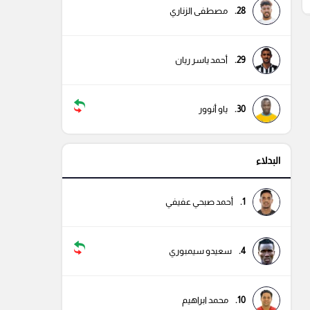
28.
مصطفى الزناري
29.
أحمد ياسر ريان
30.
ياو أنوور
البدلاء
1.
أحمد صبحي عفيفي
4.
سعيدو سيمبوري
10.
محمد ابراهيم