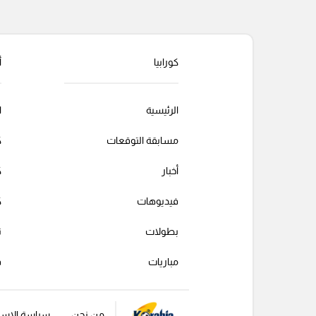
كورابيا
أ
الرئيسية
ا
مسابقة التوقعات
ك
أخبار
ك
فيديوهات
ك
بطولات
ت
مباريات
ف
من نحن
سياسة الإست