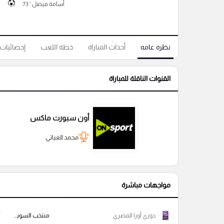
أسامة فيصل ' 73
نظره عامه
أحداث المباراة
خطة اللعب
إحصائيات
القنوات الناقلة للمباراة
أون سبورت ماكس
محمد الغياتي
مواجهات مباشرة
دوري أورا المصري
منتخب السويس بتروجيت