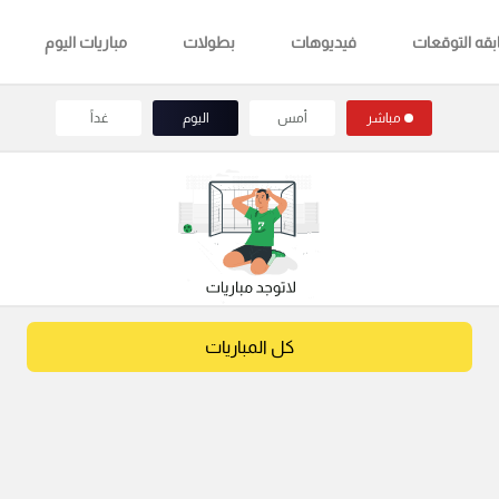
قه التوقعات
فيديوهات
بطولات
مباريات اليوم
مباشر
أمس
اليوم
غداً
كل المباريات