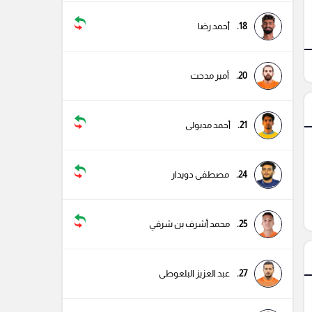
18.
أحمد رضا
20.
أمير مدحت
21.
أحمد مدبولى
24.
مصطفى دويدار
25.
محمد أشرف بن شرقي
27.
عبد العزيز البلعوطى