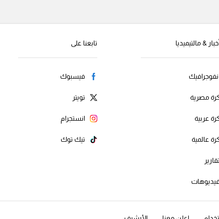
خبار & مالتيميديا
تابعنا على
نفوجرافيك
فيسبوك
رة مصرية
تويتر
رة عربية
انستجرام
رة عالمية
تيك توك
قارير
يديوهات
خدام
اعلن معنا
الأرشيف