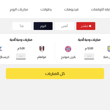
قه التوقعات
فيديوهات
بطولات
مباريات اليوم
مباشر
أمس
اليوم
غداً
مباريات ودية أندية
مباريات ودية أندية
12:00 م
5:00 م
- : -
- : -
 فيلا
بايرن ميونيخ
فولهام
كريستال
كل المباريات