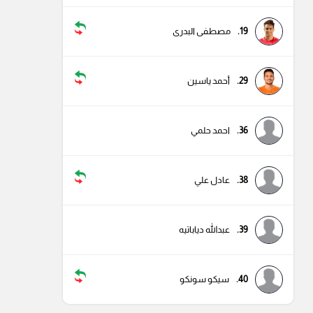
19.
مصطفى البدرى
29.
أحمد ياسين
36.
احمد حلمي
38.
عادل علي
39.
عبدالله دياباتيه
40.
سيكو سونكو