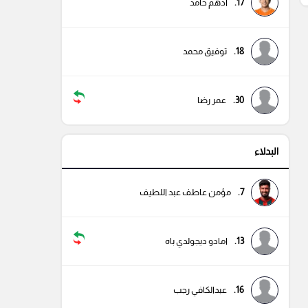
17.
أدهم حامد
18.
توفيق محمد
30.
عمر رضا
البدلاء
7.
مؤمن عاطف عبد اللطيف
13.
امادو ديجولدي باه
16.
عبدالكافي رجب