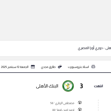
لى - دوري أورا المصري
استاد بتروسبورت
طارق مجدي
الجمعة 12 سبتمبر 2025
3
البنك الأهلى
انتهت
مصطفى الزناري ' 56
احمد امين اوفا ' 80