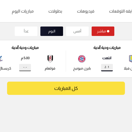
قه التوقعات
فيديوهات
بطولات
مباريات اليوم
مباشر
أمس
اليوم
غداً
مباريات ودية أندية
مباريات ودية أندية
انتهت
5:00 م
- : -
1 : 2
 فيلا
بايرن ميونيخ
فولهام
كريستال
كل المباريات