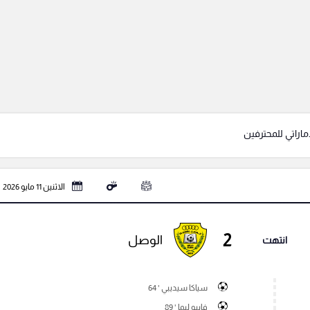
إماراتي للمحترفين
الاثنين 11 مايو 2026
2
الوصل
انتهت
سياكا سيديبي ' 64
فابيو ليما ' 89