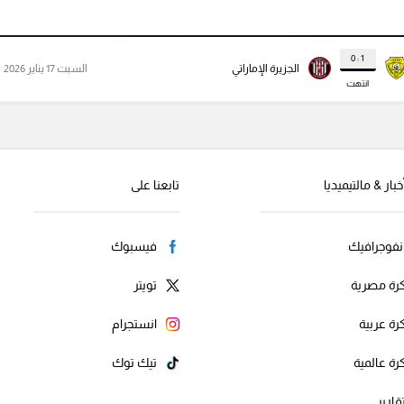
1 : 0
الجزيرة الإماراتي
السبت 17 يناير 2026
انتهت
خبار & مالتيميديا
تابعنا على
نفوجرافيك
فيسبوك
رة مصرية
تويتر
رة عربية
انستجرام
رة عالمية
تيك توك
قارير