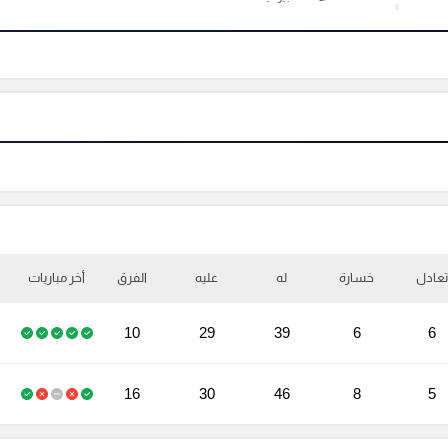
تعادل
خسارة
له
عليه
الفرق
أخر مباريات
10
29
39
6
6
16
30
46
8
5