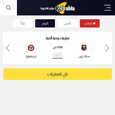
مباشر
أمس
اليوم
غداً
مباريات ودية أندية
9:00 ص
- : -
ستاد رين
برينتفورد
كل المباريات