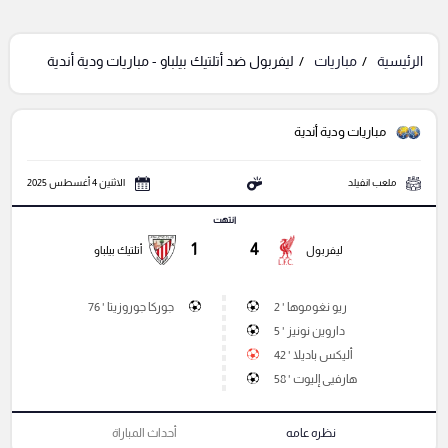
الرئيسية
مباريات
ليفربول ضد أتلتيك بيلباو - مباريات ودية أندية
مباريات ودية أندية
ملعب انفيلد
الاثنين 4 أغسطس 2025
انتهت
1
4
ليفربول
أتلتيك بيلباو
ريو نغوموها ' 2
جوركا جوروزيتا ' 76
داروين نونيز ' 5
أليكس باديلا ' 42
هارفيى إليوت ' 58
نظره عامه
أحداث المباراة