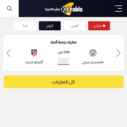
مباشر
أمس
اليوم
غداً
مباريات ودية أندية
11:00 ص
- : -
مانشستر سيتي
أتلتيكو مدريد
كل المباريات