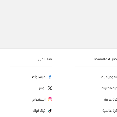
خبار & مالتيميديا
تابعنا على
نفوجرافيك
فيسبوك
رة مصرية
تويتر
رة عربية
انستجرام
رة عالمية
تيك توك