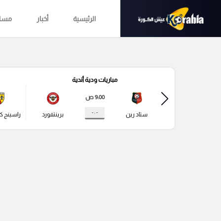
الرئيسية
أخبار
مساب
مباريات ودية أندية
9:00 ص
- : -
ستاد رين
برينتفورد