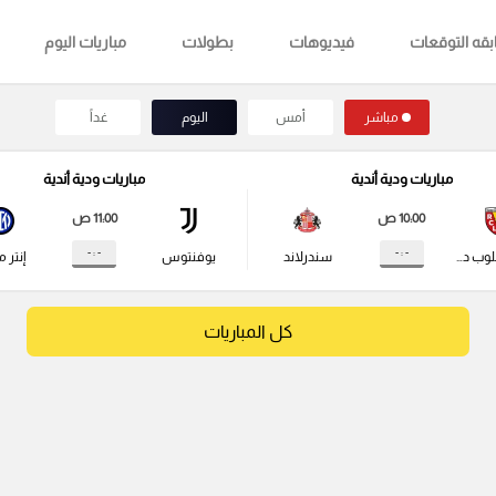
قه التوقعات
فيديوهات
بطولات
مباريات اليوم
مباشر
أمس
اليوم
غداً
مباريات ودية أندية
مباريات ودية أندية
10:00 ص
11:00 ص
- : -
- : -
راسينج كلوب دي لانس
سندرلاند
يوفنتوس
إنتر م
كل المباريات