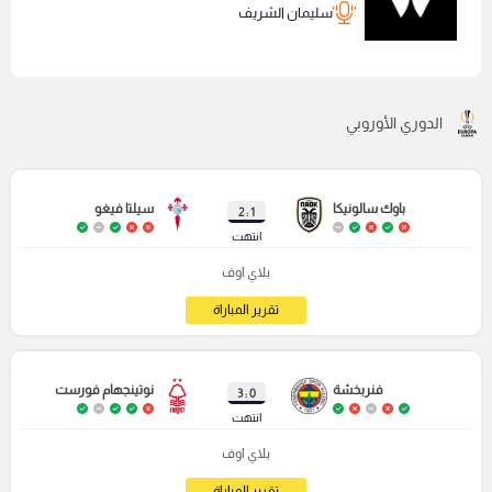
سليمان الشريف
الدوري الأوروبي
باوك سالونيكا
سيلتا فيغو
1 : 2
انتهت
بلاي اوف
تقرير المباراة
فنربخشة
نوتينجهام فورست
0 : 3
انتهت
بلاي اوف
تقرير المباراة