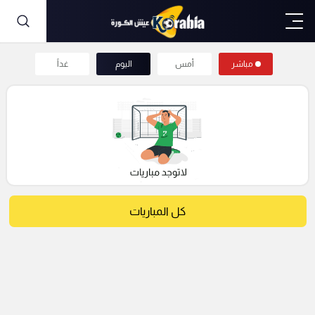
مباشر
أمس
اليوم
غداً
كل المباريات