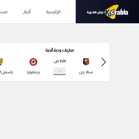
الرئيسية
أخبار
مساب
مباريات ودية أندية
9:00 ص
- : -
ستاد رين
برينتفورد