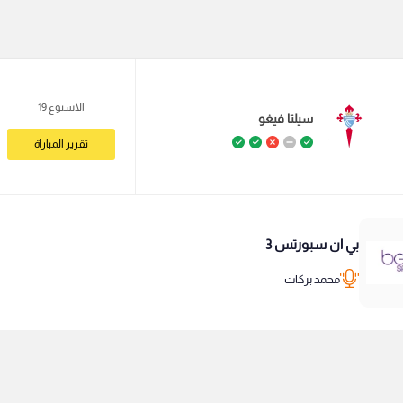
الاسبوع 19
سيلتا فيغو
تقرير المباراة
بي ان سبورتس 3
محمد بركات