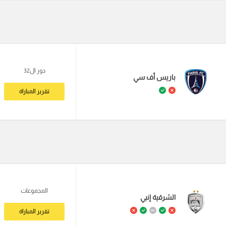
دور ال32
باريس أف سي
تقرير المباراة
المجموعات
الشرقية إنبي
تقرير المباراة