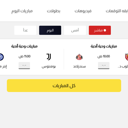
قه التوقعات
فيديوهات
بطولات
مباريات اليوم
مباشر
أمس
اليوم
غداً
مباريات ودية أندية
مباريات ودية أندية
10:00 ص
11:00 ص
- : -
- : -
راسينج كلوب دي لانس
سندرلاند
يوفنتوس
إنتر م
كل المباريات