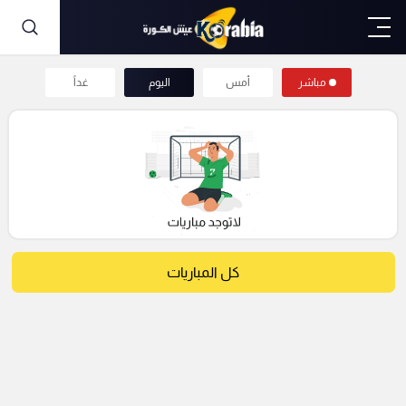
مباشر
أمس
اليوم
غداً
كل المباريات