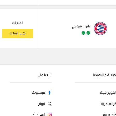
المباريات
بايرن ميونيخ
تقرير المباراة
خبار & مالتيميديا
تابعنا على
نفوجرافيك
فيسبوك
رة مصرية
تويتر
رة عربية
انستجرام