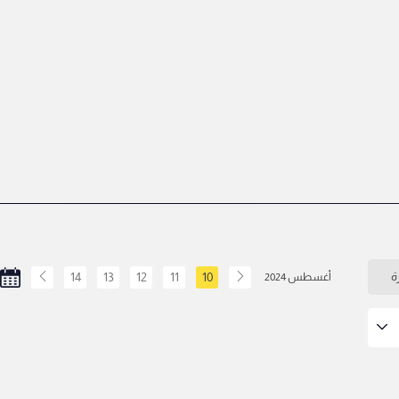
ة
10
11
12
13
14
أغسطس 2024