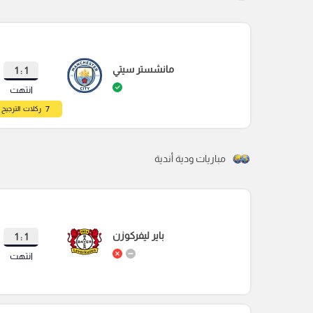
مانشستر سيتي
1 : 1
انتهت
7
ركلات الترجيح
مباريات ودية أندية
باير ليفركوزن
1 : 1
انتهت