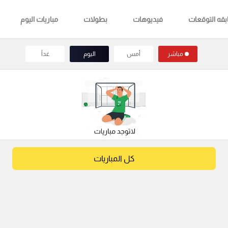
قه التوقعات
فيديوهات
بطولات
مباريات اليوم
مباشر
أمس
اليوم
غداً
كل المباريات