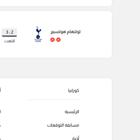
توتنهام هوتسبير
2 : 3
انتهت
كورابيا
أ
الرئيسية
ا
مسابقة التوقعات
ك
أخبار
ك