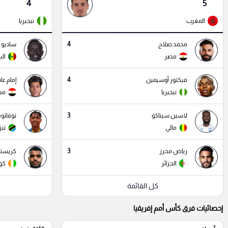
4
5
المغرب
نيجيريا
4
محمد صلاح
ساديو 
مصر
ال
4
فيكتور أوسيمين
إمام عا
نيجيريا
مص
3
لاسين سيناكو
نوفات
مالي
تنزا
3
رياض محرز
كريستو
الجزائر
كو
كل القائمة
إحصائيات فرق كأس أمم إفريقيا