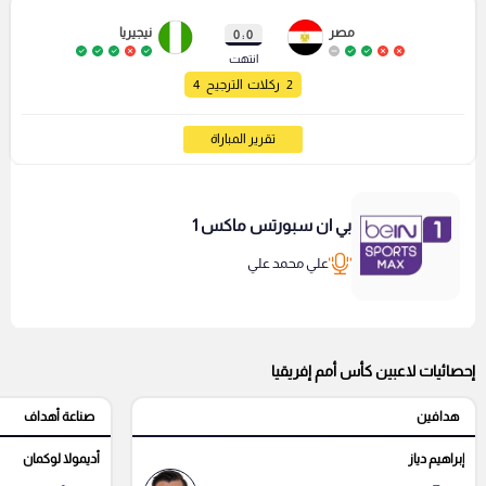
مصر
نيجيريا
0 : 0
انتهت
2
ركلات الترجيح
4
تقرير المباراة
بي ان سبورتس ماكس 1
علي محمد علي
إحصائيات لاعبين كأس أمم إفريقيا
هدافين
صناعة أهداف
إبراهيم دياز
أديمولا لوكمان