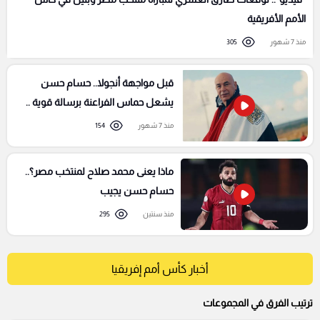
الأمم الأفريقية
منذ 7 شهور
305
قبل مواجهة أنجولا.. حسام حسن
يشعل حماس الفراعنة برسالة قوية ..
"فيديو"
منذ 7 شهور
154
ماذا يعنى محمد صلاح لمنتخب مصر؟..
حسام حسن يجيب
منذ سنتين
295
أخبار كأس أمم إفريقيا
ترتيب الفرق في المجموعات