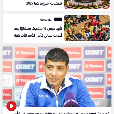
تصفيات أمم إفريقيا 2027
كرة عربية
تأييد حبس 18 مشجعًا سنغاليًا بعد
أحداث نهائي كأس الأمم الأفريقية
2025 في المغرب
"فيديو".. توقعات طارق العشري لمباراة منتخب مصر وبنين في كأس