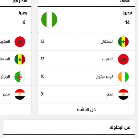
أهداف
الأكثر فوز
نيجيريا
نيجيريا
6
14
12
السنغال
المغرب
12
المغرب
السنغا
10
كوت ديفوار
الجزائر
9
مصر
مصر
كل القائمة
عن البطوله