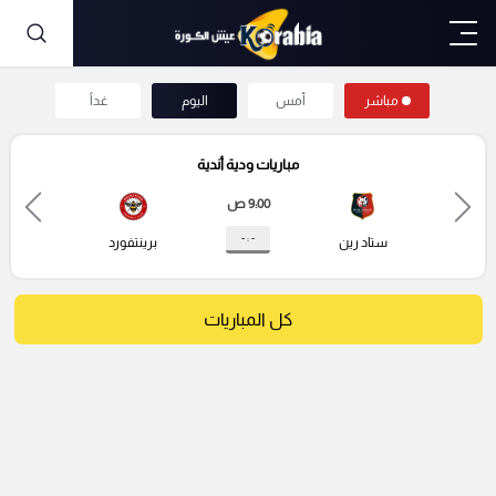
مباشر
أمس
اليوم
غداً
مباريات ودية أندية
9:00 ص
- : -
ستاد رين
برينتفورد
كل المباريات