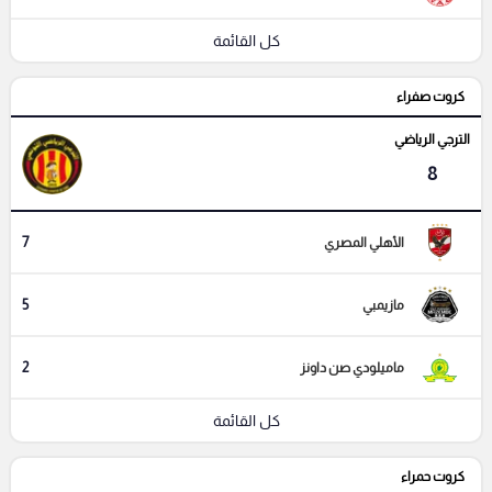
كل القائمة
كروت صفراء
الترجي الرياضي
8
7
الأهلي المصري
5
مازيمبي
2
ماميلودي صن داونز
كل القائمة
كروت حمراء