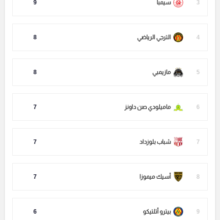
3
سيمبا
9
4
الترجي الرياضي
8
5
مازيمبي
8
6
ماميلودي صن داونز
7
7
شباب بلوزداد
7
8
أسيك ميموزا
7
9
بيترو أتلتيكو
6