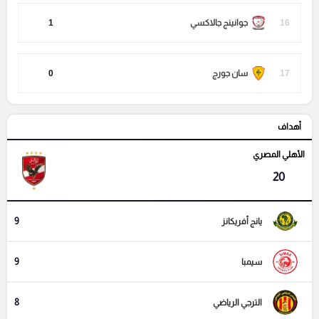
16
جوانينج جالاكسي
1
17
سان جورج
0
أهداف
الأهلي المصري
20
9
يانج أفريكانز
9
سيمبا
8
الترجي الرياضي