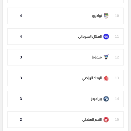
10
نواذيبو
4
11
الهلال السوداني
4
12
ميدياما
3
13
الوداد الرياضي
3
14
بيراميدز
3
15
النجم الساحلي
2