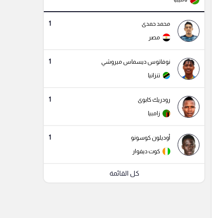
1
محمد حمدى
مصر
1
نوفاتوس ديسماس ميروشي
تنزانيا
1
رودريك كابوى
زامبيا
1
أوديلون كوسونو
كوت ديفوار
كل القائمة