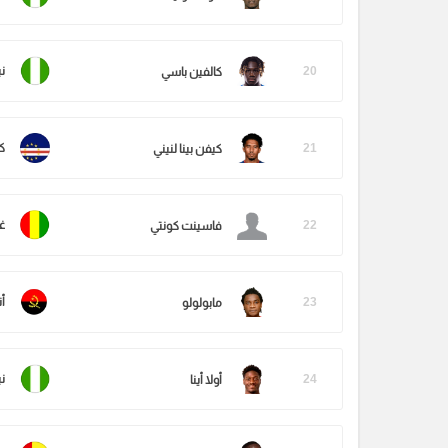
20
ني
كالفين باسي
21
ك
كيفن بينا لنيني
22
غي
فاسينت كونتي
23
أن
مابولولو
24
ني
أولا أينا