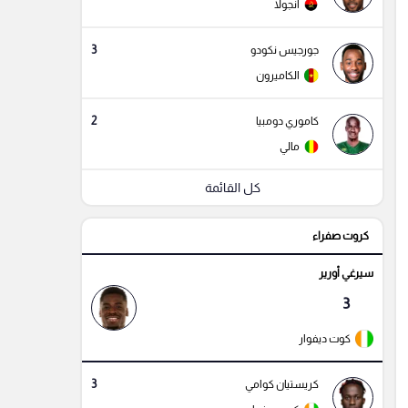
أنجولا
3
جورجيس نكودو
الكاميرون
2
كاموري دومبيا
مالي
كل القائمة
كروت صفراء
سيرغي أورير
3
كوت ديفوار
3
كريستيان كوامي