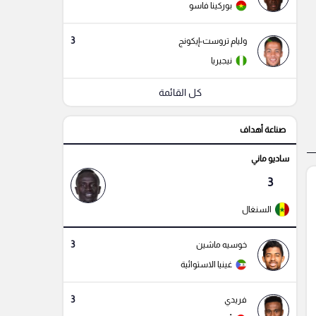
بوركينا فاسو
3
وليام تروست-إيكونج
نيجيريا
كل القائمة
صناعة أهداف
ساديو ماني
3
السنغال
3
خوسيه ماشين
غينيا الاستوائية
3
فريدي