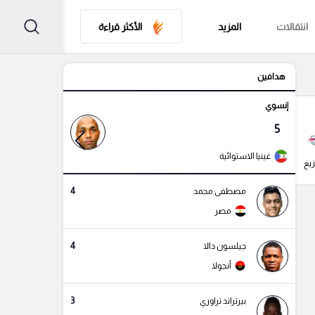
انتقالات
المزيد
الأكثر قراءة
هدافين
إنسوي
مباريات ودية أندية
مباري
5
1:00 م
غينيا الاستوائية
- : -
زيغ
آينتراخت فرانكفورت
هال سيتي
باير ليفركوزن
4
مصطفى محمد
مصر
4
جيلسون دالا
أنجولا
3
بيرتراند تراوري