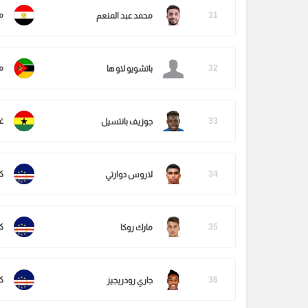
31
م
محمد عبد المنعم
32
م
باتشويو لاو ها
33
غا
جوزيف بانتسيل
34
ك
لاروس دوارتي
35
ك
مارك روكا
36
ك
جاري رودريجيز