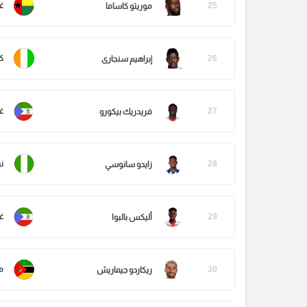
25
غي
موريتو كاساما
26
ك
إبراهيم سنجارى
27
غي
فريدريك بيكورو
28
ني
زايدو سانوسي
29
غي
أليكس بالبوا
30
م
ريكاردو جيماريش