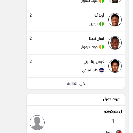
كوت ديفوار
2
أولا أينا
نيجيريا
2
ايفان نديكا
كوت ديفوار
2
كيفن بينا لنيني
كاب فيردي
كل القائمة
كروت حمراء
ل. هاوكونجو
1
ناميبيا