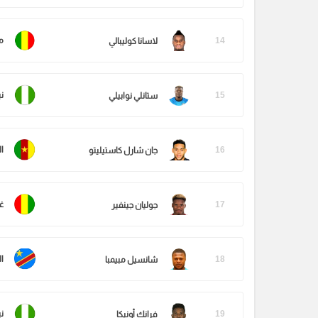
14
م
لاسانا كوليبالي
15
ني
ستانلي نوابيلي
16
ا
جان شارل كاستيليتو
17
غي
جوليان جينفير
18
ا
شانسيل مبيمبا
19
ني
فرانك أونيكا