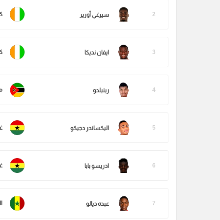
2
ك
سيرغي أورير
3
ك
ايفان نديكا
4
م
رينيلدو
5
غا
اليكساندر دجيكو
6
غا
ادريسو بابا
7
ا
عبده ديالو