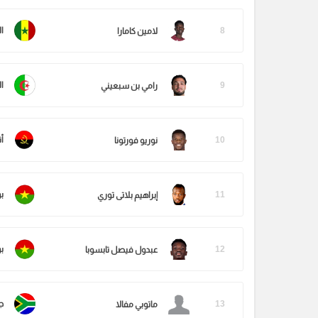
8
ا
لامين كامارا
9
ال
رامي بن سبعيني
10
أن
نوريو فورتونا
11
ب
إبراهيم بلاتى توري
12
ب
عبدول فيصل تابسوبا
13
ج
ماتوبي مفالا