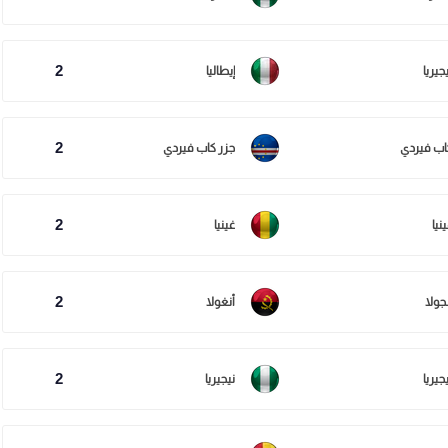
2
جيريا
إيطاليا
2
اب فيردي
جزر كاب فيردي
2
نيا
غينيا
2
جولا
أنغولا
2
جيريا
نيجيريا