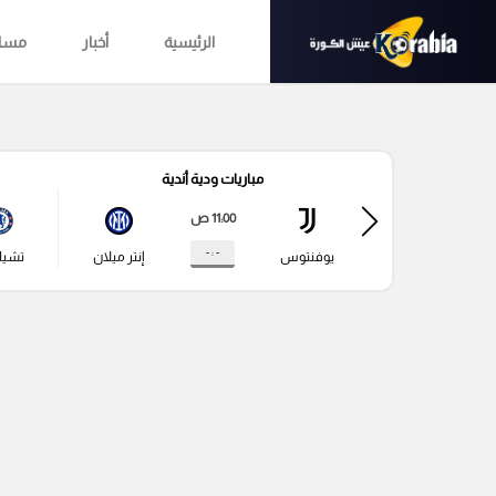
الرئيسية
أخبار
مساب
مباريات ودية أندية
11:00 ص
- : -
يوفنتوس
إنتر ميلان
تشي