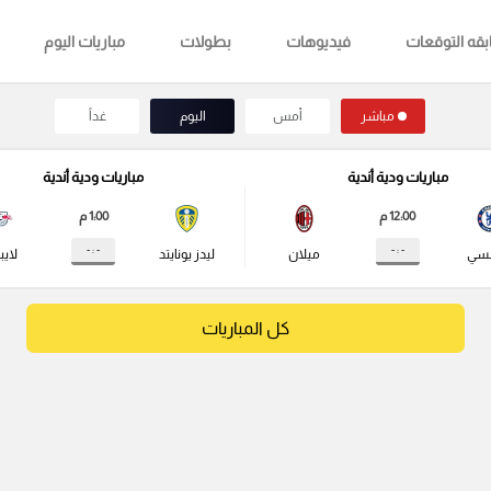
قه التوقعات
فيديوهات
بطولات
مباريات اليوم
مباشر
أمس
اليوم
غداً
مباريات ودية أندية
مباريات ودية أندية
12:00 م
1:00 م
- : -
- : -
لسي
ميلان
ليدز يونايتد
لايب
كل المباريات