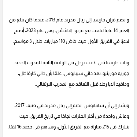
وانضم فران جارسيا إلى ريال مدريد عام 2013، عندما كان يبلغ من
العمر 14 عاماً ليلعب مع فريق الناشئين، وفي عام 2023، أصبح
لاعبًا في الفريق الأول حيث خاض 110 مباريات خلال 3 مواسم.
وبات جارسيا ثاني لاعب يرحل في الولاية الثانية للمدرب الجديد
جوزيه مورينيو، بعد داني سيبايوس، علمًا بأن داني كارفاخال،
ودافيد ألابا رحلا قبل التعاقد مع المدرب البرتغالي.
ويشار إلي أن سايبايوس انضم إلى ريال مدريد في صيف 2017،
وعاش واحدة من أكثر الفترات نجاحًا في تاريخ الفريق، حيث
شارك في 215 مباراة مع الفريق الأول، وساهم في حصد 16 لقبًا.