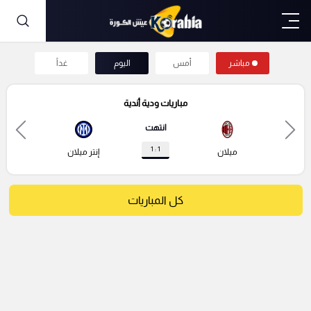
مباشر
أمس
اليوم
غداً
مباريات ودية أندية
انتهت
1 : 1
ميلان
إنتر ميلان
كل المباريات