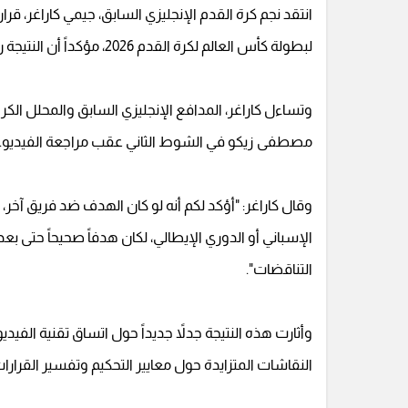
لبطولة كأس العالم لكرة القدم 2026، مؤكداً أن النتيجة ربما كانت ستكون مختلفة لو كان هذا الهدف لفريق آخر.
وتساءل كاراغر، المدافع الإنجليزي السابق والمحلل الكر
مصطفى زيكو في الشوط الثاني عقب مراجعة الفيديو.
وقال كاراغر: "أؤكد لكم أنه لو كان الهدف ضد فريق آخر،
الإسباني أو الدوري الإيطالي، لكان هدفاً صحيحاً حتى ب
التناقضات".
وأثارت هذه النتيجة جدلاً جديداً حول اتساق تقنية الفي
النقاشات المتزايدة حول معايير التحكيم وتفسير القرارا