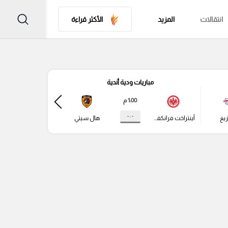
انتقالات
المزيد
الأكثر قراءة
مباريات ودية أندية
مباري
1:00 م
- : -
زيغ
آينتراخت فرانكفورت
هال سيتي
باير ليفركوزن