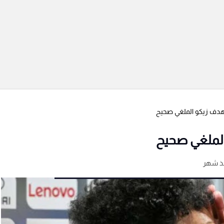
 هدف زيكو الملغي صحيح
الملغي صحيح
ذ شهر