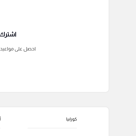
اشترك ف
احصل على مواعيد الم
التعليقات السابقة
كورابيا
أ