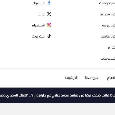
نفوجرافيك
فيسبوك
رة مصرية
تويتر
رة عربية
انستجرام
رة عالمية
تيك توك
قارير
يديوهات
خدام
اعلن معنا
الأرشيف
اذا قالت صحف تركيا عن تعاقد محمد صلاح مع طرابزون ؟ .. "الملك المصري وصف