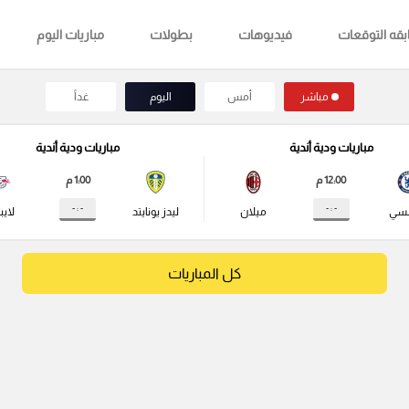
قه التوقعات
فيديوهات
بطولات
مباريات اليوم
مباشر
أمس
اليوم
غداً
مباريات ودية أندية
مباريات ودية أندية
12:00 م
1:00 م
- : -
- : -
لسي
ميلان
ليدز يونايتد
لايب
كل المباريات