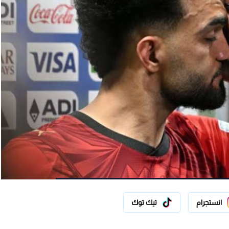
انستجرام
تيك توك