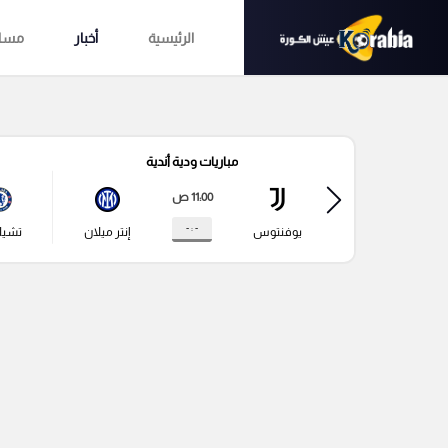
الرئيسية
أخبار
مساب
مباريات ودية أندية
11:00 ص
- : -
يوفنتوس
إنتر ميلان
تشي