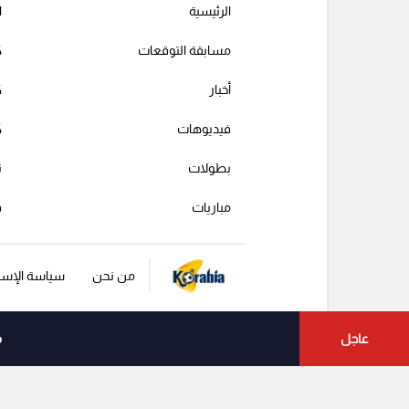
الرئيسية
ا
مسابقة التوقعات
ك
أخبار
ك
فيديوهات
ك
بطولات
ت
مباريات
ف
من نحن
سياسة الإست
عاجل
م