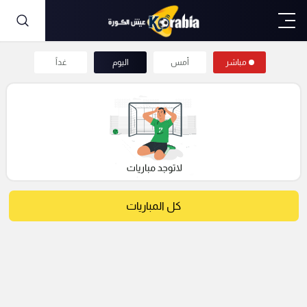
مباشر
أمس
اليوم
غداً
كل المباريات