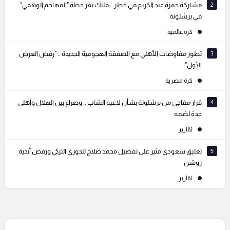
2
مشاركة حمزة عبد الكريم في خطر .. فليك يقر خطة "المهاجم الوهمي"
في برشلونة
كرة عالمية
3
تطور مفاوضات الأهلي مع الصفقة الهجومية الجديدة .. "رفض العرض
الأول"
كرة مصرية
4
قرار مفاجئ من برشلونة بشأن لاعبه الشاب .. وصراع بين الهلال وأهلي
جدة لضمه
تقارير
5
تعليق سعودي مثير على تفضيل محمد صلاح للدوري التركي ورفض أندية
روشن
تقارير