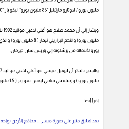
مليون يورو"، لاوتارو مارتينيز "85 مليون يورو"، نيكو باز "80 مليون يورو" وأليكسيس ماك أليستر "70 مليون يورو".
يورو لأنتقاله من برشلونة إلي باريس سان جيرمان.
مليون يورو ) وزميله في ميامي لويس سواريز ( 1.5 مليون يورو ).
اقرأ أيضا
بعد تعليق مثير على صورة ميسي .. مدافع الأردن يواجه 