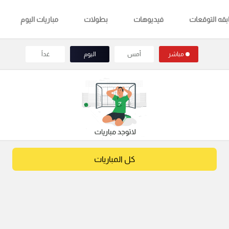
قه التوقعات
فيديوهات
بطولات
مباريات اليوم
مباشر
أمس
اليوم
غداً
كل المباريات