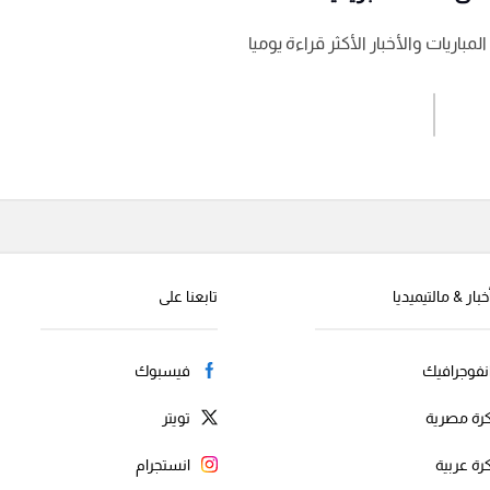
باريات والأخبار الأكثر قراءة يوميا
اشترك الان
إرسال تعليق
خبار & مالتيميديا
تابعنا على
نفوجرافيك
فيسبوك
رة مصرية
تويتر
رة عربية
انستجرام