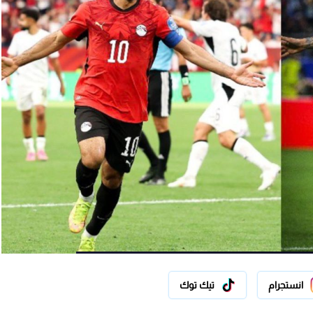
انستجرام
تيك توك