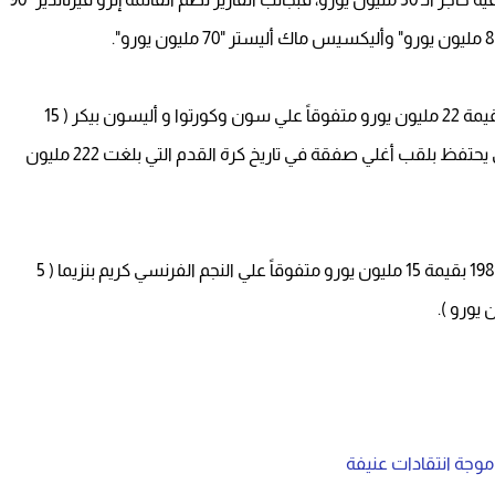
ويشار إلي أن محمد صلاح هو أغلي لاعبي مواليد 1992 بقيمة 22 مليون يورو متفوقاً علي سون وكورتوا و أليسون بيكر ( 15
مليون يورو) والنجم البرازيلي نيمار ( 8 مليون يورو) والذي يحتفظ بلقب أغلي صفقة في تاريخ كرة القدم التي بلغت 222 مليون
والجدير بالذكر أن ليونيل ميسي هو أغلي لاعبي مواليد 1987 بقيمة 15 مليون يورو متفوقاً علي النجم الفرنسي كريم بنزيما ( 5
موجة انتقادات عنيفة