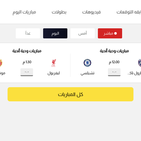
قه التوقعات
فيديوهات
بطولات
مباريات اليوم
مباشر
أمس
اليوم
غداً
مباريات ودية أندية
مباريات ودية أندية
12:00 م
1:30 م
- : -
- : -
جوهور دارول تاكزيم
تشيلسي
ليفربول
مونا
كل المباريات