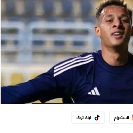
انستجرام
تيك توك