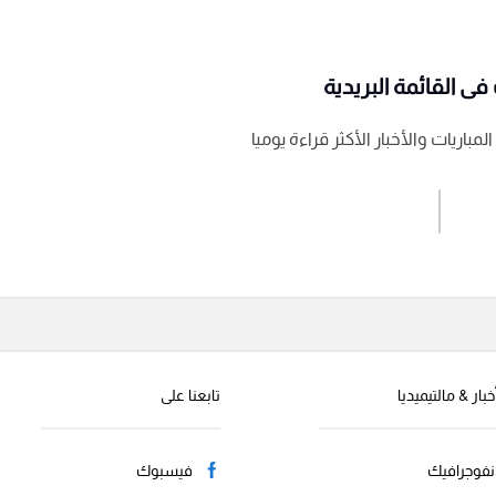
ى القائمة البريدية
باريات والأخبار الأكثر قراءة يوميا
اشترك الان
إرسال تعليق
خبار & مالتيميديا
تابعنا على
نفوجرافيك
فيسبوك