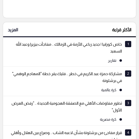
إرسال تعليق
الأكثر قراءة
المزيد
التعليقات السابقة
1
خاص كورابيا | جديد رباعي الأزمة في الزمالك .. مفاجآت بيزيرا وعبد الله
السعيد
تقارير
2
مشاركة حمزة عبد الكريم في خطر .. فليك يقر خطة "المهاجم الوهمي"
في برشلونة
كرة عالمية
3
تطور مفاوضات الأهلي مع الصفقة الهجومية الجديدة .. "رفض العرض
الأول"
كرة مصرية
4
قرار مفاجئ من برشلونة بشأن لاعبه الشاب .. وصراع بين الهلال وأهلي