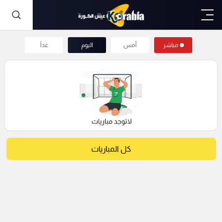
مباشر
أمس
اليوم
غداً
كل المباريات