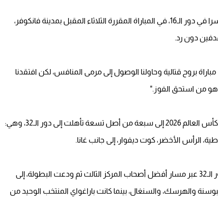
وبهذا الانتصار، ضربت كولومبيا موعدًا مع منتخب سويسرا في دور الـ16، في المباراة المقررة الثلاثاء المقبل بمدينة فانكوفر،
دفين دون رد.
باراة بروح قتالية وحاولنا الوصول إلى مرمى المنافس، لكن افتقدنا
 هو من استحق الفوز."
وبخروج غانا، ارتفع عدد المنتخبات الإفريقية التي ودعت كأس العالم 2026 إلى سبعة من أصل تسعة تأهلت إلى دور الـ32، وهي:
طية، الرأس الأخضر، كوت ديفوار، إلى جانب غانا.
كما أصبحت غانا واحدة من بين سبعة منتخبات بلغت دور الـ32 عبر مسار أفضل أصحاب المركز الثالث ثم ودعت البطولة، إلى
 البوسنة والهرسك، والسنغال، بينما كانت باراغواي المنتخب الوحيد من