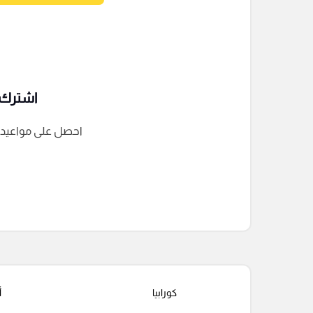
اشترك ف
احصل على مواعيد الم
التعليقات السابقة
كورابيا
أ