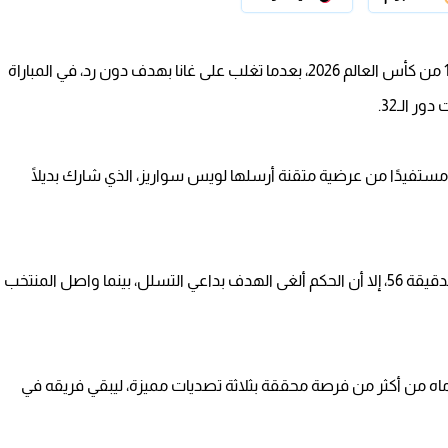
حسم منتخب كولومبيا بطاقة العبور الأخيرة إلى دور الـ16 من كأس العالم 2026، بعدما تغلب على غانا بهدف دون رد، في المباراة
 الـ32.
جل جون أرياس هدف اللقاء الوحيد في الدقيقة 14، مستفيدًا من عرضية متقنة أرسلها لويس سواريز، الذي شارك بديلًا
وكاد لويس دياز أن يعزز تقدم المنتخب الكولومبي في الدقيقة 56، إلا أن الحكم ألغى الهدف بداعي التسلل، بينما واصل المنتخب
رماه من أكثر من فرصة محققة بثلاثة تصديات مميزة، ليبقي فريقه في