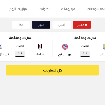
قه التوقعات
فيديوهات
بطولات
مباريات اليوم
مباشر
أمس
اليوم
غداً
مباريات ودية أندية
مباريات ودية أندية
انتهت
انتهت
1 : 2
1 : 2
 فيلا
بايرن ميونيخ
فولهام
كريستال
كل المباريات