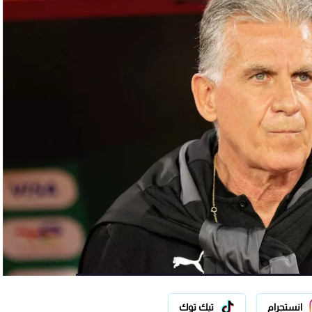
انستجرام
تيك توك