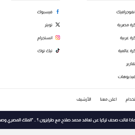
نفوجرافيك
فيسبوك
رة مصرية
تويتر
رة عربية
انستجرام
رة عالمية
تيك توك
قارير
يديوهات
خدام
اعلن معنا
الأرشيف
اذا قالت صحف تركيا عن تعاقد محمد صلاح مع طرابزون ؟ .. "الملك المصري وصف