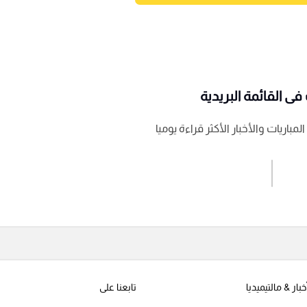
ى القائمة البريدية
باريات والأخبار الأكثر قراءة يوميا
اشترك الان
إرسال تعليق
خبار & مالتيميديا
تابعنا على