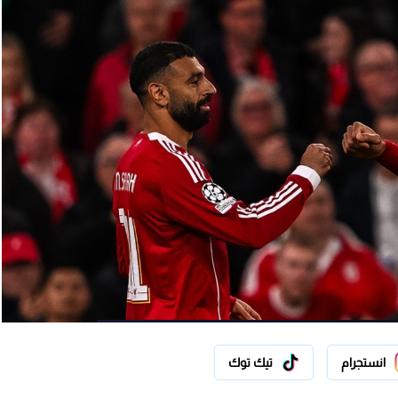
انستجرام
تيك توك