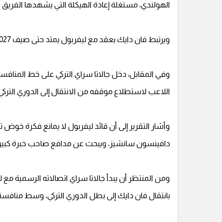
الهولندي، مستغلة إعادة الهيكلة التي يشهدها الفريق ال
ويرتبط فان دايك بعقد مع ليفربول يمتد حتى صيف 2027، ما يجعل أي مفاوضات محتملة مرهونة بموافقة إدارة "الريدز".
وفي المقابل، دخل جالاتا سراي التركي على خط المناف
اللاعب لاستطلاع موقفه من الانتقال إلى الدوري التركي خ
وأشار التقرير إلى أن قائد ليفربول لا يمانع فكرة خوض 
دافينسون سانشيز، ويبحث عن مدافع صاحب خبرة كبيرة 
ومن المنتظر أن يبدأ جالاتا سراي اتصالاته الرسمية مع 
بانتقال فان دايك إلى بطل الدوري التركي، وسط منافسة 