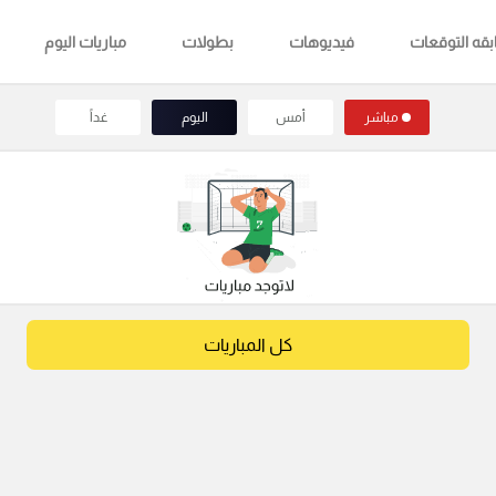
قه التوقعات
فيديوهات
بطولات
مباريات اليوم
مباشر
أمس
اليوم
غداً
كل المباريات