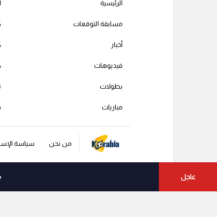
الرئيسية
ا
مسابقة التوقعات
ك
أخبار
ك
فيديوهات
ك
بطولات
ت
مباريات
ف
من نحن
سياسة الإست
عاجل
م