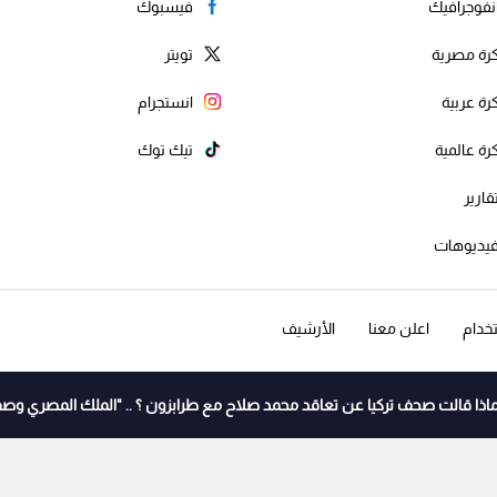
نفوجرافيك
فيسبوك
رة مصرية
تويتر
رة عربية
انستجرام
رة عالمية
تيك توك
قارير
يديوهات
خدام
اعلن معنا
الأرشيف
اذا قالت صحف تركيا عن تعاقد محمد صلاح مع طرابزون ؟ .. "الملك المصري وصف