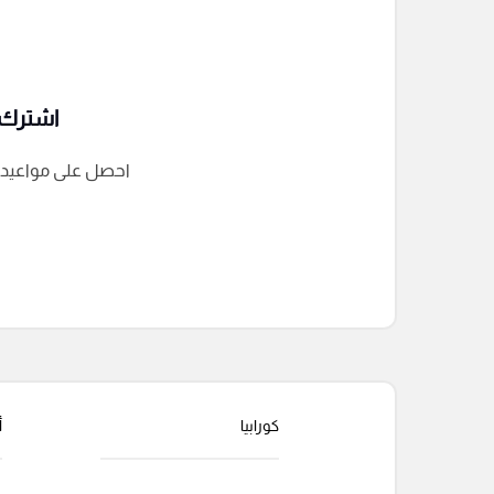
اشترك ف
احصل على مواعيد الم
التعليقات السابقة
كورابيا
أ