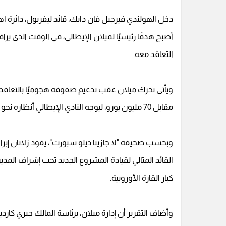
دخل الهولندي فيرجيل فان دايك، قائد ليفربول، دائرة اهتم
أصبح هدفًا رئيسيًا لميلان الإيطالي، في الوقت الذي ير
التعاقد معه.
ويأتي تحرك ميلان عقب تدعيم صفوفه هجوميًا بالتعاقد 
مقابل 70 مليون يورو، ليوجه النادي الإيطالي أنظاره نحو تعزيز خطه الخلفي استعدادًا للموسم الجديد.
وبحسب صحيفة "لا جازيتا ديلو سبورت"، يقود زلاتان إب
القائد المثالي لقيادة المشروع الجديد تحت إشراف المد
كبار القارة الأوروبية.
وأضاف التقرير أن إدارة ميلان، برئاسة المالك جيري كار