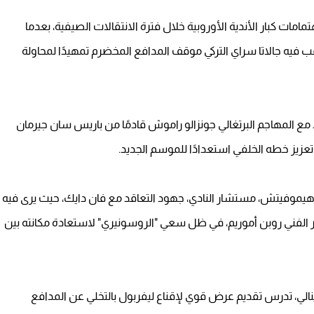
امات كبار الأندية الأوروبية خلال فترة الانتقالات الصيفية، بعدما
اقب فيه جالاتا سراي التركي موقف المدافع المخضرم تمهيدًا لمحاولة
مع المهاجم البرتغالي جونزالو راموش قادمًا من باريس سان جيرمان
راهيموفيتش، مستشار النادي، جهود التعاقد مع فان دايك، حيث يرى فيه
ير الفني روبن أموريم، في ظل سعي "الروسونيري" لاستعادة مكانته بين
دينالي، تدرس تقديم عرض قوي لإقناع ليفربول بالتخلي عن المدافع