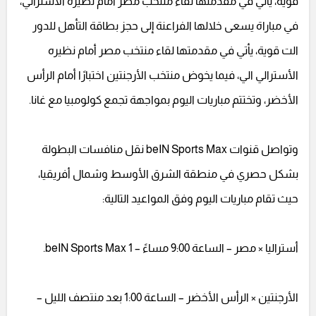
قوية، يأتي في مقدمتها لقاء منتخب مصر أمام نظيره الأسترالي،
في مباراة يسعى خلالها الفراعنة إلى حجز بطاقة التأهل للدور
الت قوية، يأتي في مقدمتها لقاء منتخب مصر أمام نظيره
الأسترالي الي، فيما يخوض منتخب الأرجنتين اختبارًا أمام الرأس
الأخضر، وتختتم مباريات اليوم بمواجهة تجمع كولومبيا مع غانا.
وتواصل قنوات beIN Sports Max نقل منافسات البطولة
بشكل حصري في منطقة الشرق الأوسط وشمال أفريقيا،
حيث تقام مباريات اليوم وفق المواعيد التالية:
أستراليا × مصر – الساعة 9:00 مساءً – beIN Sports Max 1.
الأرجنتين × الرأس الأخضر – الساعة 1:00 بعد منتصف الليل –