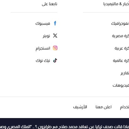
خبار & مالتيميديا
تابعنا على
نفوجرافيك
فيسبوك
رة مصرية
تويتر
رة عربية
انستجرام
رة عالمية
تيك توك
قارير
يديوهات
خدام
اعلن معنا
الأرشيف
اذا قالت صحف تركيا عن تعاقد محمد صلاح مع طرابزون ؟ .. "الملك المصري وصف