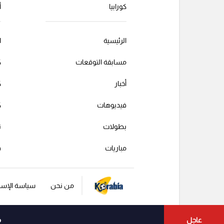
كورابيا
أ
الرئيسية
ا
مسابقة التوقعات
ك
أخبار
ك
فيديوهات
ك
بطولات
ت
مباريات
ف
من نحن
سياسة الإست
عاجل
م