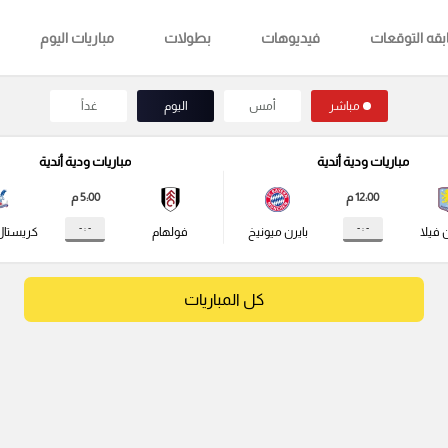
قه التوقعات
فيديوهات
بطولات
مباريات اليوم
مباشر
أمس
اليوم
غداً
مباريات ودية أندية
مباريات ودية أندية
12:00 م
5:00 م
- : -
- : -
 فيلا
بايرن ميونيخ
فولهام
كريستال
كل المباريات