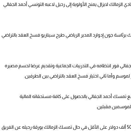
دي الزمالك لايزال يمنح الأولوية إلى رحيل لاعبه التونسي أحمد الجفالي
ك برئاسة جون إدوارد المدير الرياضي طرح سيناريو فسخ العقد بالتراضي
لجفالي فور انتظامه في التدريبات الجماعية وتقديم عرضا لحسم مصيره
ر لموسم وأما ثاني اختيار فسخ العقد بالتراضي بين الطرفين.
 تمسك أحمد الجفالي بالحصول على كافة مستحقاته المالية
 لموسمين مقبلين.
ويرغب اللاعب في الحصول على عائد مالي لا يقل عن 500 ألف دولار على الأقل في حال تمسك الزمالك بورقة رحيله عن الفريق