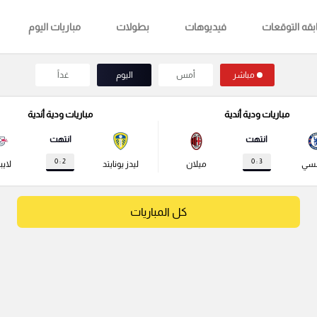
قه التوقعات
فيديوهات
بطولات
مباريات اليوم
مباشر
أمس
اليوم
غداً
مباريات ودية أندية
مباريات ودية أندية
انتهت
انتهت
2 : 0
3 : 0
لسي
ميلان
ليدز يونايتد
لايب
كل المباريات