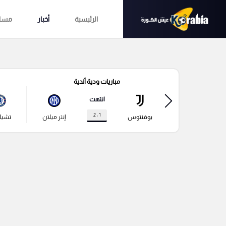
الرئيسية
أخبار
مساب
مباريات ودية أندية
انتهت
1 : 2
يوفنتوس
إنتر ميلان
تشي