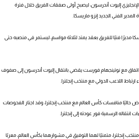
إنجليزي إليوت أندرسون، ليصبح أولى صفقات الفريق خلال فترة
المدير الفني الجديد إنزو ماريسكا.
سكا مديرًا فنيًا للفريق بعقد يمتد لثلاثة مواسم، ليستمر في منصبه حتى
اتفاق مع نوتينجهام فورست يقضي بانتقال إليوت أندرسون إلى صفوف
ارتباط اللاعب الدولي مع منتخب إنجلترا.
ن أندرسون، البالغ من العمر 23 عامًا، يخوض حاليًا منافسات كأس العالم مع منتخب إنجلترا، وقد اجتاز الفحوصات
 انتقاله الرسمية فور عودته إلى إنجلترا.
تخب إنجلترا، متمنيًا لهما التوفيق في مشوارهما بكأس العالم، معربًا