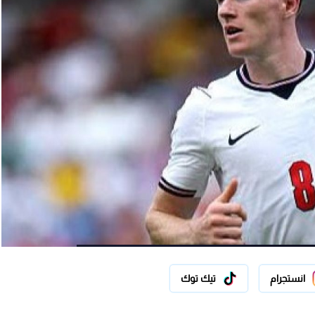
انستجرام
تيك توك