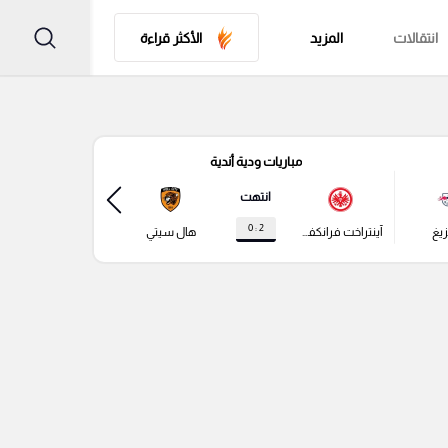
انتقالات
المزيد
الأكثر قراءة
مباريات ودية أندية
مباري
انتهت
2 : 0
زيغ
آينتراخت فرانكفورت
هال سيتي
باير ليفركوزن