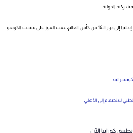
شاركته الدولية.
ويأتي انضمام أندرسون بعد مساهمته في تأهل منتخب إنجلترا إلى دور الـ16 من كأس العالم، عقب الفوز على منتخب الكونغو
ونفدرالية
لطبي للانضمام إلى الأهلي
طبيق كورابيا الآن