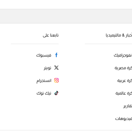
خبار & مالتيميديا
تابعنا على
نفوجرافيك
فيسبوك
رة مصرية
تويتر
رة عربية
انستجرام
رة عالمية
تيك توك
قارير
يديوهات