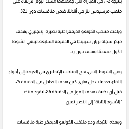
بنتيجة 2-1، في المباراة التي جمعتهما مساء اليوم الأربعاء على
ملعب مرسيدس بنز في أتلانتا، ضمن منافسات دور الـ32.
وباغت منتخب الكونغو الديمقراطية نظيره الإنجليزي بهدف
مبكر سجله بريان سيبينجا في الدقيقة السابعة، لينهي الشوط
الأول متقدمًا بهدف دون رد.
وفي الشوط الثاني، نجح المنتخب الإنجليزي في العودة إلى أجواء
اللقاء، بعدما سجل هاري كين هدف التعادل في الدقيقة 75،
قبل أن يضيف هدف الفوز في الدقيقة 86، ليقود منتخب
"الأسود الثلاثة" إلى انتصار ثمين.
وبهذه النتيجة، ودع منتخب الكونغو الديمقراطية منافسات