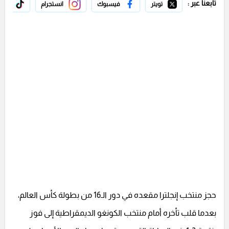
تابعنا عبر :
تويتر
فيسبوك
انستجرام
تيك 
حجز منتخب إنجلترا مقعده في دور الـ16 من بطولة كأس العالم،
بعدما قلب تأخره أمام منتخب الكونغو الديمقراطية إلى فوز