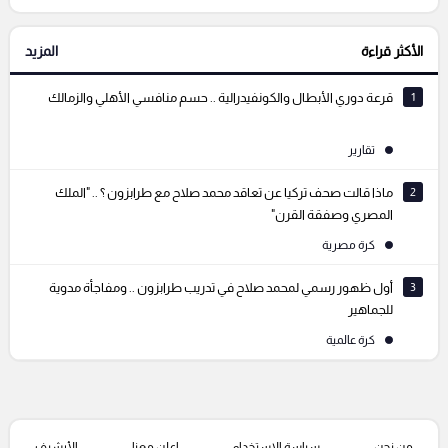
الأكثر قراءة
المزيد
التعليقات السابقة
1
قرعة دوري الأبطال والكونفيدرالية .. حسم منافسي الأهلي والزمالك
تقارير
2
ماذا قالت صحف تركيا عن تعاقد محمد صلاح مع طرابزون ؟ .. "الملك
المصري وصفقة القرن"
كرة مصرية
3
أول ظهور رسمي لمحمد صلاح في تدريب طرابزون .. ومفاجأة مدوية
للجماهير
كرة عالمية
من نحن
سياسة الإستخدام
اعلن معنا
الأرشيف