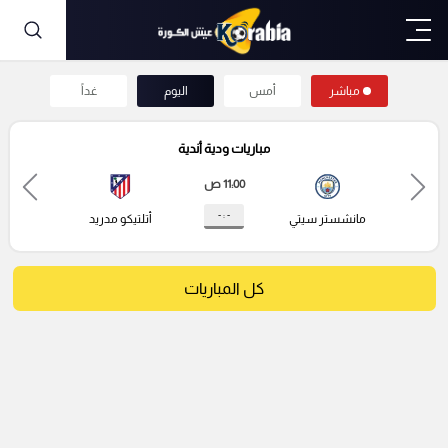
مباشر
أمس
اليوم
غداً
مباريات ودية أندية
11:00 ص
- : -
مانشستر سيتي
أتلتيكو مدريد
كل المباريات