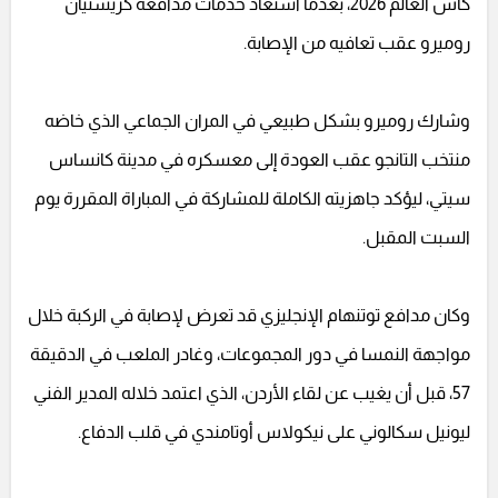
كأس العالم 2026، بعدما استعاد خدمات مدافعه كريستيان
روميرو عقب تعافيه من الإصابة.
وشارك روميرو بشكل طبيعي في المران الجماعي الذي خاضه
منتخب التانجو عقب العودة إلى معسكره في مدينة كانساس
سيتي، ليؤكد جاهزيته الكاملة للمشاركة في المباراة المقررة يوم
السبت المقبل.
وكان مدافع توتنهام الإنجليزي قد تعرض لإصابة في الركبة خلال
مواجهة النمسا في دور المجموعات، وغادر الملعب في الدقيقة
57، قبل أن يغيب عن لقاء الأردن، الذي اعتمد خلاله المدير الفني
ليونيل سكالوني على نيكولاس أوتامندي في قلب الدفاع.