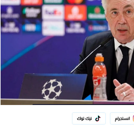
انستجرام
تيك توك