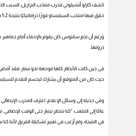
كشف كارلو أنشيلوتي مدرب منتخب البرازيل، السبب الدقيق
حقق فيها منتخب السيليساو فوزًا دراماتيكيًا بنتيجة 2-1 بعد أن كان متأخرًا أمام اليابان.
ورغم أن نجم سانتوس كان يقوم بالإحماء أمام جماهير هي
ذروتها.
في حين كانت الأنظار كلها موجهة نحو نيمار، فقد أمضى 
حيث كان من المتوقع أن يشارك ليحسم التقدم للسيليساو
في النتيجة، ولم أرغب في تغيير تشكيلة الفريق لأننا كنا ن