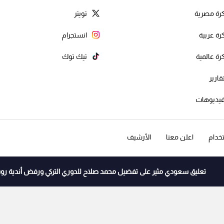
رة مصرية
تويتر
رة عربية
انستجرام
رة عالمية
تيك توك
قارير
يديوهات
خدام
اعلن معنا
الأرشيف
تعليق سعودي مثير على تفضيل محمد صلاح للدوري التركي ورفض أندية ر