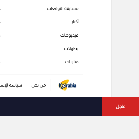
مسابقة التوقعات
ك
أخبار
ك
فيديوهات
ك
بطولات
ت
مباريات
ف
من نحن
سياسة الإست
عاجل