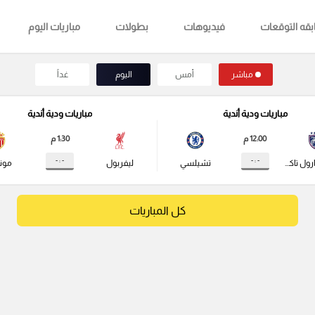
قه التوقعات
فيديوهات
بطولات
مباريات اليوم
مباشر
أمس
اليوم
غداً
مباريات ودية أندية
مباريات ودية أندية
12:00 م
1:30 م
- : -
- : -
جوهور دارول تاكزيم
تشيلسي
ليفربول
مونا
كل المباريات