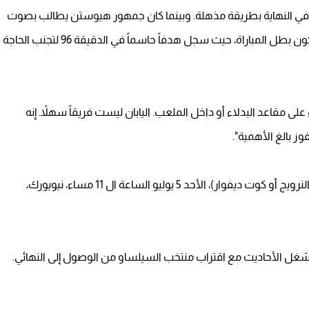
رها في النهاية بطريقة مذهلة. وبينما كان جمهور هيوستن يطالب بصوت
عالٍ بظهور بطله، برز البديل الخارق جابرييل مارتينيلي ليكون بطل المباراة، حيث سجل هدفاً حاسماً في الدقيقة 96 لتجنب الحاجة
على مقاعد البدلاء أو داخل الملعب. اليابان ليست فريقاً سهلاً. إنه
ز بالغ الأهمية".
وبعد الفوز أمام اليابان من المقرر أن تواجه البرازيل إما (النرويج أو كوت ديفوار)، الأحد 5 يوليو الساعة ال 11 مساء، نيويورك،
شغل الأحاديث مع اقتراب منتخب السيلساو من الوصول إلى النهائي.