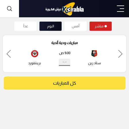
مباشر
أمس
اليوم
غداً
مباريات ودية أندية
9:00 ص
- : -
ستاد رين
برينتفورد
كل المباريات