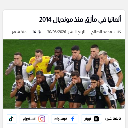
ألمانيا في مأزق منذ مونديال 2014
كتب:
محمد الصالح
تاريخ النشر: 30/06/2026
14
منذ شهر
تابعنا عبر :
تويتر
فيسبوك
انستجرام
تيك 