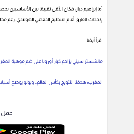
لإحداث الفارق أمام التنظيم الدفاعي الهولندي، رغم مح
اقرأ أيضا
مانشستر سيتي يزاحم كبار أوروبا على ضم موهبة المغ
المغرب: هدفنا التتويج بكأس العالم.. وبونو يوضح أسباب 
حمل ت