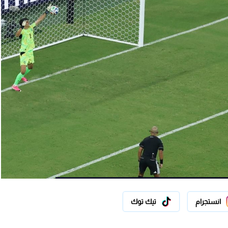
انستجرام
تيك توك