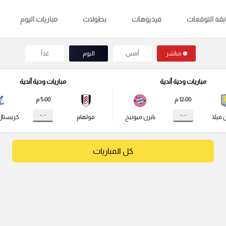
قه التوقعات
فيديوهات
بطولات
مباريات اليوم
مباشر
أمس
اليوم
غداً
مباريات ودية أندية
مباريات ودية أندية
12:00 م
5:00 م
- : -
- : -
 فيلا
بايرن ميونيخ
فولهام
كريستال
كل المباريات