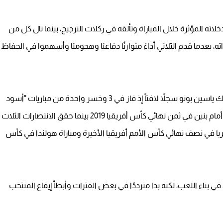
سين بونو على تقييم7 من 10 بفضل تدخلاته المؤثرة خلال المباراة وتألقه في ركلات الترجيح، بينما نال كل من
ته، بعدما قدم الثلاثي أداءً متوازنًا دفاعيًا وهجوميًا وأسهموا في الحفاظ
وخلال مسيرته مع المنتخب باحتساب مباراة هولندا، يملك ياسين بونو سجلاً لافتاً إذ فاز في 3 وخسر واحدة من مباريات "أسود
الأطلس" التي بلغت الترجيحيات، كانت الخسارة الوحيدة أمام بنين في ثمن نهائي كأس أفريقيا 2019 بينما حقق الانتصارات الثلاث
 النهائي ونيجيريا في نصف نهائي كأس الأمم أفريقيا الأخيرة ومباراة هولندا في كأس
عدي على5.5 من 10 بعد أداء جيد في بناء اللعب، لكنه بدا مترددًا في بعض الفترات وأبطأ إيقاع المنتخب