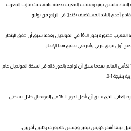
و النقاد بياسين بونو ومنتخب المغرب بصفة عامة، حيث فازت المغرب
وباتت هذه هي المرة الثانية على التوالي التي يسجل فيها المغرب حضوره بدور الـ 16 في المونديال بعدما سبق أن حقق الإنجاز
كما أنها المرة الثالثة التي يشارك فيها المغرب بدور الـ 16 لكأس العالم، بعدما سبق أن تواجد بالدور ذاته في نسخة المونديال عام
وعلى الصعيد القاري، سار منتخب المغرب على نهج نظيره الغاني، الذي سبق أن تأهل لدور الـ 16 في المونديال خلال نسختي
 بينما أهدر كوينتن تيمبر وجستن كلايفرت ركلتين أخريين.