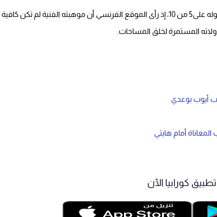
أما إبراهيم دياز، فكان الأقل تقييمًا بين الأساسيين بحصوله على5 من 10، إذ رأى الموقع الفرنسي أن موهبته الفنية لم تكن كافية
اولاته المستمرة لخلق المساحات.
رب أيوب بوعدي
المعاناة أمام هايتي
طبيق كورابيا الآن