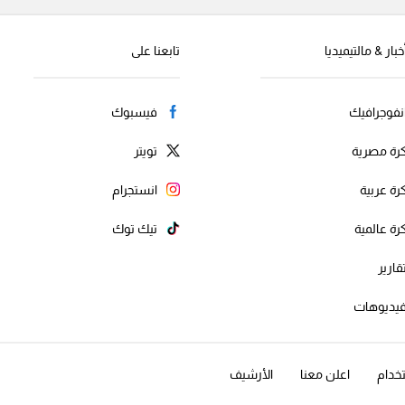
خبار & مالتيميديا
تابعنا على
نفوجرافيك
فيسبوك
رة مصرية
تويتر
رة عربية
انستجرام
رة عالمية
تيك توك
قارير
يديوهات
خدام
اعلن معنا
الأرشيف