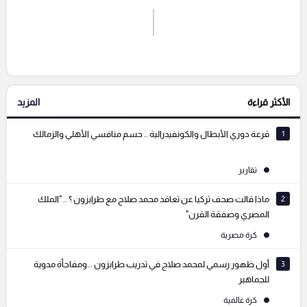
اشترك الان
إرسال تعليق
الأكثر قراءة
المزيد
التعليقات السابقة
1
قرعة دوري الأبطال والكونفيدرالية .. حسم منافسي الأهلي والزمالك
تقارير
2
ماذا قالت صحف تركيا عن تعاقد محمد صلاح مع طرابزون ؟ .. "الملك
المصري وصفقة القرن"
كرة مصرية
3
أول ظهور رسمي لمحمد صلاح في تدريب طرابزون .. ومفاجأة مدوية
للجماهير
كرة عالمية