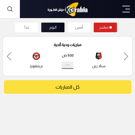
مباشر
أمس
اليوم
غداً
مباريات ودية أندية
9:00 ص
- : -
ستاد رين
برينتفورد
كل المباريات