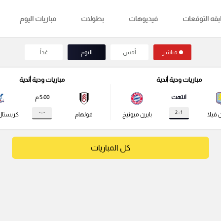
قه التوقعات
فيديوهات
بطولات
مباريات اليوم
مباشر
أمس
اليوم
غداً
مباريات ودية أندية
مباريات ودية أندية
انتهت
5:00 م
- : -
1 : 2
 فيلا
بايرن ميونيخ
فولهام
كريستال
كل المباريات