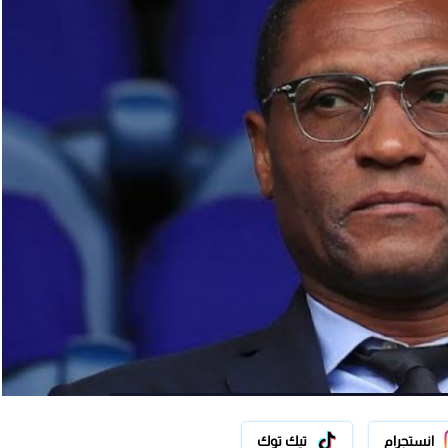
انستجرام
تيك توك