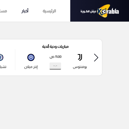
الرئيسية
أخبار
مساب
مباريات ودية أندية
11:00 ص
- : -
يوفنتوس
إنتر ميلان
تشي