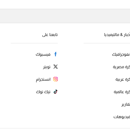
خبار & مالتيميديا
تابعنا على
نفوجرافيك
فيسبوك
رة مصرية
تويتر
رة عربية
انستجرام
رة عالمية
تيك توك
قارير
يديوهات