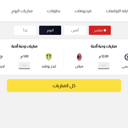
قه التوقعات
فيديوهات
بطولات
مباريات اليوم
مباشر
أمس
اليوم
غداً
مباريات ودية أندية
مباريات ودية أندية
12:00 م
1:00 م
- : -
- : -
لسي
ميلان
ليدز يونايتد
لايب
كل المباريات