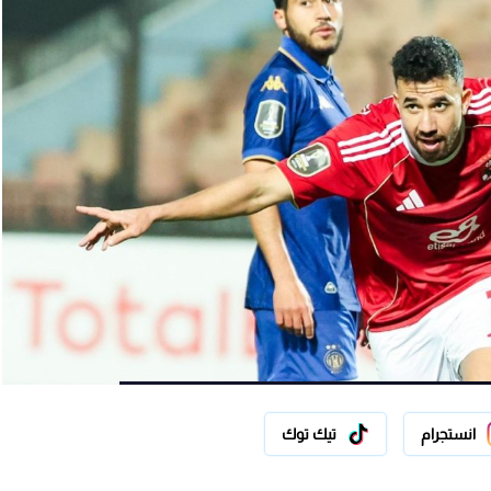
انستجرام
تيك توك