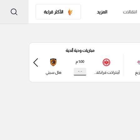
انتقالات
المزيد
الأكثر قراءة
مباريات ودية أندية
مباري
1:00 م
- : -
زيغ
آينتراخت فرانكفورت
هال سيتي
باير ليفركوزن