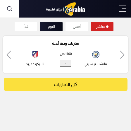
مباشر
أمس
اليوم
غداً
مباريات ودية أندية
11:00 ص
- : -
مانشستر سيتي
أتلتيكو مدريد
كل المباريات