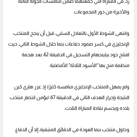
رد، في المباراة التي جمعتهما ضمن منافسات الجولة الثالثة
والأخيرة من دور المجموعات.
وانتهى الشوط الأول بالتعادل السلبي، قبل أن ينجح المنتخب
الإنجليزي في كسر صمود دفاعات بنما خلال الشوط الثاني، حيث
افتتح جود بيلينجهام التسجيل في الدقيقة 62، بعد هجمة
منظمة منح بها "الأسود الثلاثة" الأفضلية.
ولم يمهل المنتخب الإنجليزي منافسه كثيرًا، إذ عزز هاري كين
النتيجة بإحراز الهدف الثاني في الدقيقة 67، ليؤمن انتصار منتخب
بلاده ويحسم نقاط المباراة الثلاث.
وحاول منتخب بنما العودة في الدقائق المتبقية، إلا أن الدفاع