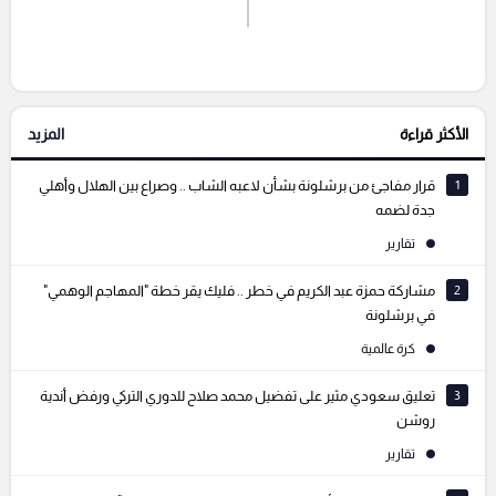
اشترك الان
إرسال تعليق
الأكثر قراءة
المزيد
التعليقات السابقة
1
قرار مفاجئ من برشلونة بشأن لاعبه الشاب .. وصراع بين الهلال وأهلي
جدة لضمه
تقارير
2
مشاركة حمزة عبد الكريم في خطر .. فليك يقر خطة "المهاجم الوهمي"
في برشلونة
كرة عالمية
3
تعليق سعودي مثير على تفضيل محمد صلاح للدوري التركي ورفض أندية
روشن
تقارير