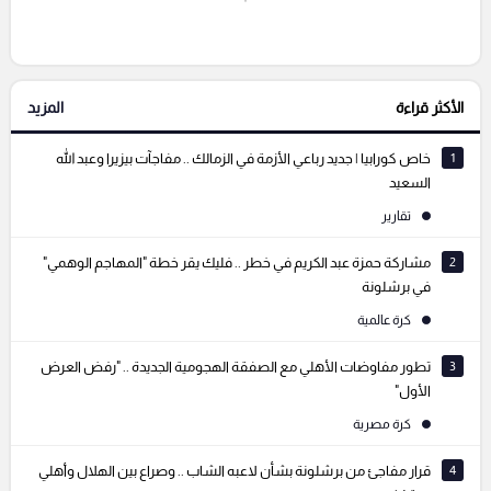
إرسال تعليق
الأكثر قراءة
المزيد
التعليقات السابقة
1
خاص كورابيا | جديد رباعي الأزمة في الزمالك .. مفاجآت بيزيرا وعبد الله
السعيد
تقارير
2
مشاركة حمزة عبد الكريم في خطر .. فليك يقر خطة "المهاجم الوهمي"
في برشلونة
كرة عالمية
3
تطور مفاوضات الأهلي مع الصفقة الهجومية الجديدة .. "رفض العرض
الأول"
كرة مصرية
4
قرار مفاجئ من برشلونة بشأن لاعبه الشاب .. وصراع بين الهلال وأهلي