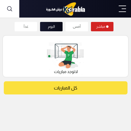
مباشر
أمس
اليوم
غداً
كل المباريات