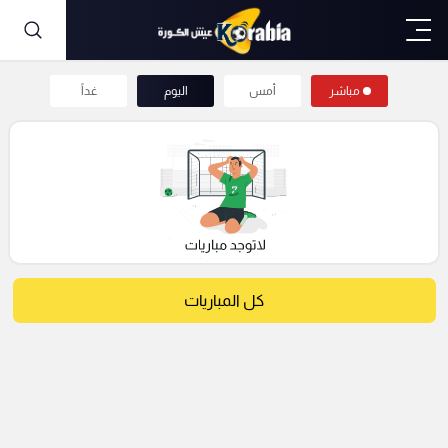
مباشر
أمس
اليوم
غداً
كل المباريات