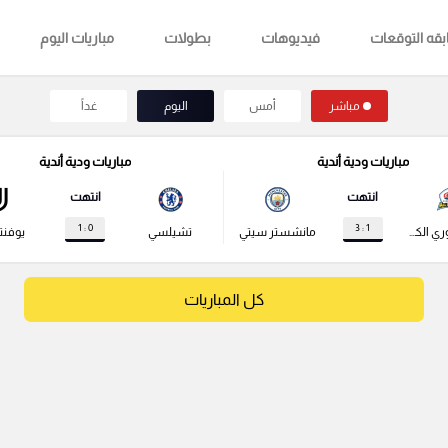
قه التوقعات
فيديوهات
بطولات
مباريات اليوم
مباشر
أمس
اليوم
غداً
مباريات ودية أندية
مباريات ودية أندية
انتهت
انتهت
0 : 1
1 : 3
نجوم الدوري الكوري
مانشستر سيتي
تشيلسي
يوفن
كل المباريات