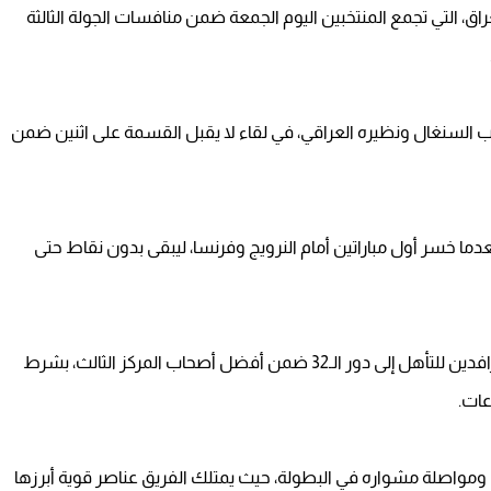
اق، التي تجمع المنتخبين اليوم الجمعة ضمن منافسات الجولة الثالثة
 السنغال ونظيره العراقي، في لقاء لا يقبل القسمة على اثنين ضمن
عدما خسر أول مباراتين أمام النرويج وفرنسا، ليبقى بدون نقاط حتى
ورغم صعوبة موقفه، لا تزال هناك فرصة أمام أسود الرافدين للتأهل إلى دور الـ32 ضمن أفضل أصحاب المركز الثالث، بشرط
عات.
ومواصلة مشواره في البطولة، حيث يمتلك الفريق عناصر قوية أبرزها