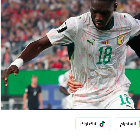
انستجرام
تيك توك