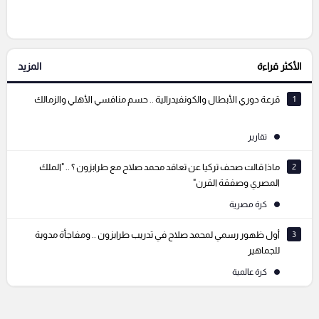
إرسال تعليق
الأكثر قراءة
المزيد
التعليقات السابقة
1
قرعة دوري الأبطال والكونفيدرالية .. حسم منافسي الأهلي والزمالك
تقارير
2
ماذا قالت صحف تركيا عن تعاقد محمد صلاح مع طرابزون ؟ .. "الملك
المصري وصفقة القرن"
كرة مصرية
3
أول ظهور رسمي لمحمد صلاح في تدريب طرابزون .. ومفاجأة مدوية
للجماهير
كرة عالمية