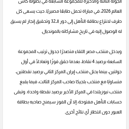
الجولة الثالثة والأخيرة للمجموعة السابعة في بطولة كأس
العالم 2026، في مباراة تحمل طابعًا مصيريًا، حيث يسعى كل
طرف لانتزاع بطاقة التأهل إلى دور الـ32 وتحقيق إنجاز لم يسبق
له الوصول إليه في تاريخ مشاركاته بالمونديال.
ويدخل منتخب مصر اللقاء متصدرًا جدول ترتيب المجموعة
السابعة برصيد 4 نقاط، بعدما حقق فوزًا وتعادلًا في أول
جولتين، بينما يحتل منتخب إيران المركز الثاني برصيد نقطتين،
متساويًا مع منتخب بلجيكا صاحب المركز الثالث، فيما يقبع
منتخب نيوزيلندا في المركز الأخير برصيد نقطة واحدة. وتبقى
حسابات التأهل مفتوحة، إلا أن الفوز سيمنح صاحبه بطاقة
العبور دون انتظار أي نتائج أخرى.